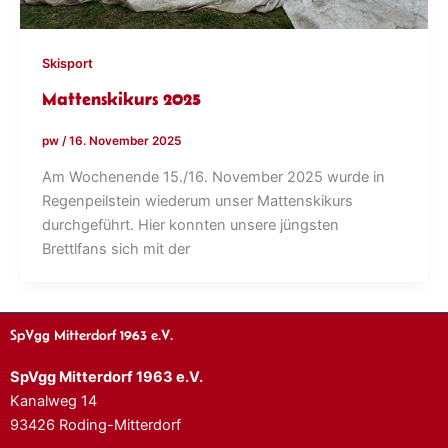
Skisport
Mattenskikurs 2025
pw
/
16. November 2025
Am Wochenende 15./16. November 2025 wurde in
Regenpeilstein wiederum unser Mattenskikurs
durchgeführt. Hier konnten unsere jüngsten
Brettlfans sich mit der
SpVgg Mitterdorf 1963 e.V.
SpVgg Mitterdorf 1963 e.V.
Kanalweg 14
93426 Roding-Mitterdorf